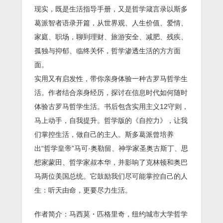
现实，既是生活指导手册，又是哲学箴言录以斯多
葛派智者语录开篇，从世界观、人生价值、爱情、
家庭、职场，聊到理财、旅游安全、减肥、残疾、
孤独与抑郁、临终关怀，哲学渗透生活的方方面
面。
实用又有启发性，带你亲身体验一种古罗马哲学生
活。作者结合亲身经历，探讨在信息时代如何随时
体验古罗马哲学生活。书后包含实用主义12守则，
马上动手，自我提升。哲学版的《自控力》，让我
们掌控生活，做自己的主人。斯多葛派曾培养
出“哲学皇帝”马可·奥勒留、神学家圣奥古斯丁、思
想家蒙田、哲学家叔本华，并影响了克林顿和奥巴
马两位美国总统。它鼓励我们尽可能掌控自己的人
生：听天由命，更要尽力生活。
作者简介：马西莫・匹格里奇，纽约城市大学哲学