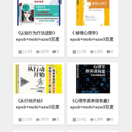
《认知行为疗法进阶》
《 移情心理学》
epub+mobi+azw3百度
epub+mobi+azw3百度
网盘下载
网盘下载
11-02
1879
0
11-02
1164
0
心理科学
心理科学
《从行动开始》
《心理学原来很有趣》
epub+mobi+azw3百度
epub+mobi+azw3百度
网盘下载
网盘下载
11-02
1670
0
11-01
1399
0
心理科学
心理科学