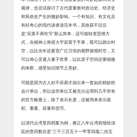
规律，也尝试探讨了古代度量衡对政治史、经济史
和风俗史产生的微妙影响。一个有知识、有文化且
有好奇心的现代读者读完本书，其收获不仅仅
是“买菜不再吃亏”那么简单，还可能转变思维方
式，在精神上将偌大宇宙置于手掌，既可以跳出时
空，以比光年还要宽广亿万倍的视野俯视时空，又
可以将心灵遁入量子世界，以比原子空间还要细微
的体察，感受知识细节之美妙。
可能是因为古人好不容易才搞出来一套如此精妙的
会计单位，所以这些单位又被充分运用到几乎所有
的官方账册上，除了表示长度，还被用来表示面
积、重量、容量和货币。
以清代台湾垦田档案为例，雍正八年台湾府报给清
廷的垦田数目是“三千三百五十一甲零四毫二丝五