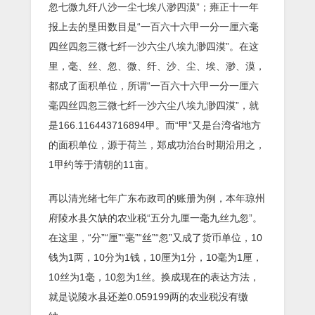
忽七微九纤八沙一尘七埃八渺四漠”；雍正十一年
报上去的垦田数目是“一百六十六甲一分一厘六毫
四丝四忽三微七纤一沙六尘八埃九渺四漠”。在这
里，毫、丝、忽、微、纤、沙、尘、埃、渺、漠，
都成了面积单位，所谓“一百六十六甲一分一厘六
毫四丝四忽三微七纤一沙六尘八埃九渺四漠”，就
是166.116443716894甲。而“甲”又是台湾省地方
的面积单位，源于荷兰，郑成功治台时期沿用之，
1甲约等于清朝的11亩。
再以清光绪七年广东布政司的账册为例，本年琼州
府陵水县欠缺的农业税“五分九厘一毫九丝九忽”。
在这里，“分”“厘”“毫”“丝”“忽”又成了货币单位，10
钱为1两，10分为1钱，10厘为1分，10毫为1厘，
10丝为1毫，10忽为1丝。换成现在的表达方法，
就是说陵水县还差0.059199两的农业税没有缴