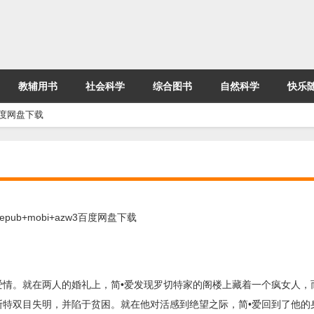
教辅用书
社会科学
综合图书
自然科学
快乐
3百度网盘下载
爱情。就在两人的婚礼上，简•爱发现罗切特家的阁楼上藏着一个疯女人，
斯特双目失明，并陷于贫困。就在他对活感到绝望之际，简•爱回到了他的