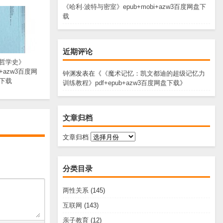
《哈利·波特与密室》epub+mobi+azw3百度网盘下
载
近期评论
哲学史》
i+azw3百度网
钟渊
发表在《
《魔术记忆：凯文都迪的超级记忆力
下载
训练教程》pdf+epub+azw3百度网盘下载
》
文章归档
文章归档
分类目录
两性关系
(145)
互联网
(143)
亲子教育
(12)