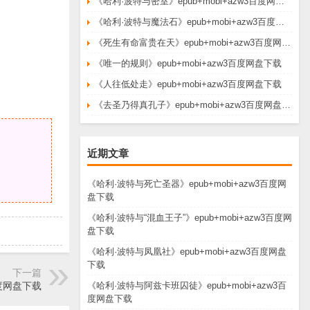
《哈利·波特与密室》epub+mobi+azw3百度网盘下载
《哈利·波特与魔法石》epub+mobi+azw3百度网盘下载
《死生有命富贵在天》epub+mobi+azw3百度网盘下载
《唯一的规则》epub+mobi+azw3百度网盘下载
《人往低处走》epub+mobi+azw3百度网盘下载
《去圣乃得真孔子》epub+mobi+azw3百度网盘下载
近期文章
《哈利·波特与死亡圣器》epub+mobi+azw3百度网
盘下载
《哈利·波特与“混血王子”》epub+mobi+azw3百度网
盘下载
《哈利·波特与凤凰社》epub+mobi+azw3百度网盘
下载
下一篇
百度网盘下载
《哈利·波特与阿兹卡班囚徒》epub+mobi+azw3百
度网盘下载