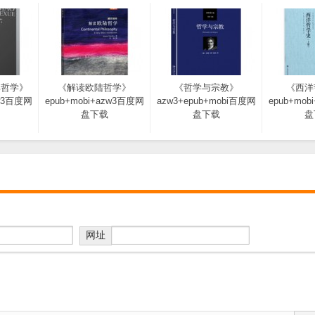
典哲学》
《解读欧陆哲学》
《哲学与宗教》
《西洋
zw3百度网
epub+mobi+azw3百度网
azw3+epub+mobi百度网
epub+mob
盘下载
盘下载
盘
网址