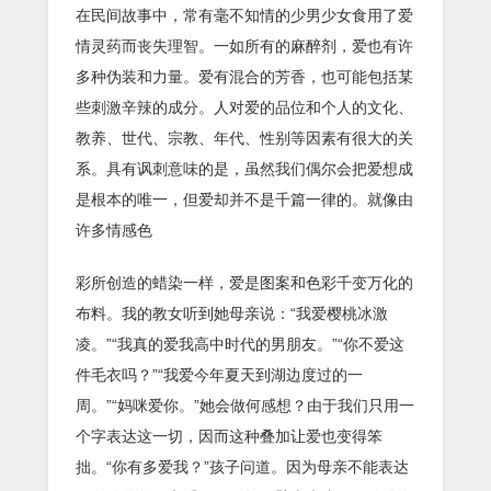
在民间故事中，常有毫不知情的少男少女食用了爱
情灵药而丧失理智。一如所有的麻醉剂，爱也有许
多种伪装和力量。爱有混合的芳香，也可能包括某
些刺激辛辣的成分。人对爱的品位和个人的文化、
教养、世代、宗教、年代、性别等因素有很大的关
系。具有讽刺意味的是，虽然我们偶尔会把爱想成
是根本的唯一，但爱却并不是千篇一律的。就像由
许多情感色
彩所创造的蜡染一样，爱是图案和色彩千变万化的
布料。我的教女听到她母亲说：“我爱樱桃冰激
凌。”“我真的爱我高中时代的男朋友。”“你不爱这
件毛衣吗？”“我爱今年夏天到湖边度过的一
周。”“妈咪爱你。”她会做何感想？由于我们只用一
个字表达这一切，因而这种叠加让爱也变得笨
拙。“你有多爱我？”孩子问道。因为母亲不能表达