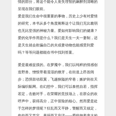
情的部分，将这个能令人丧失理智的麻醉剂清晰的
呈现在我们眼前。
爱是我们生命中很重要的事物，历史上少有对爱情
的研究，本书从多个角度阐释这个让我们无比脆弱
也无比坚强的神秘力量。爱如何影响我们的健康？
爱的化学作用是什么？我们是天生一夫一妻制，还
是天生就会欺骗自己的夫或妻动物也能感受到爱
吗？等等问题都能在书中找到答案。
爱是最难捉摸的。在梦魇中，我们以纯粹的情感创
造野兽。憎恨带着濡湿的獠牙，在街道上昂首阔
步；恐惧鼓动双翼，飞越狭隘的窄巷；嫉妒则在天
际编织黏网。在幻想中，我们可以泰然自若，指挥
若定，击败对手，在荣耀的竞技场上，在群众的欢
呼声中，获得高分，正中冒险的核心。然而爱是处
于怎样的梦境呢？狂乱而又平静，警醒而又镇定，
焦灼而又笃定，暴躁而又安详——爱统御着庞大的