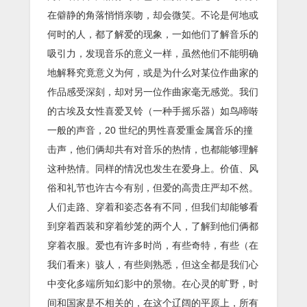
在僻静的角落悄悄亲吻，却会微笑。不论是何地或
何时的人，都了解爱的现象，一如他们了解音乐的
吸引力，发现音乐的意义一样，虽然他们不能明确
地解释究竟意义为何，或是为什么对某位作曲家的
作品感受深刻，却对另一位作曲家毫无感觉。我们
的古埃及女性喜爱叉铃（一种手摇乐器）如鸟啼啭
一般的声音，20 世纪的男性喜爱重金属音乐的撞
击声，他们俩却共有对音乐的热情，也都能够理解
这种热情。同样的情况也发生在爱身上。价值、风
俗和礼节也许古今有别，但爱的高贵庄严却不然。
人们走路、穿着和姿态各有不同，但我们却能够看
到穿着西装和穿着纱笼的两个人，了解到他们俩都
穿着衣服。爱也有许多时尚，有些奇特，有些（在
我们看来）骇人，有些则熟悉，但这全都是我们心
中变化多端所知幻影中的景物。在心灵的旷野，时
间和国家是不相关的，在这个辽阔的平原上，所有