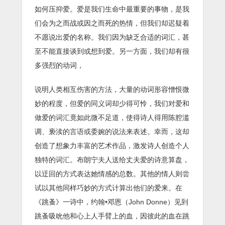
如何压抑爱。爱是我们生命中最重要的事物，是我
们会为之而战或因之而死的热情，但我们却迟疑着
不愿说出爱的名称。我们因为缺乏合适的词汇，甚
至不能直接谈到或想到爱。另一方面，我们却有很
多强烈的动词，
说明人类相互伤害的方法，大量的动词形容憎恨微
妙的程度，但爱的同义词却少得可怜，我们对爱和
做爱的词汇竟如此微不足道，使得诗人得用陈腔滥
调、亵渎的言语或委婉的说法来表述。幸而，这却
创造了想象力丰富的艺术作品，激发诗人创造个人
独特的词汇。布朗宁夫人送给丈夫爱的诗意算盘，
以迂回的方式表达她情感的总数。其他的情人则尝
试以其他同样巧妙的方式计算出他们的爱来。在
《跳蚤》一诗中，约翰•邓恩（John Donne）见到
跳蚤吸吮他和心上人手臂上的血，因彼此的血在跳