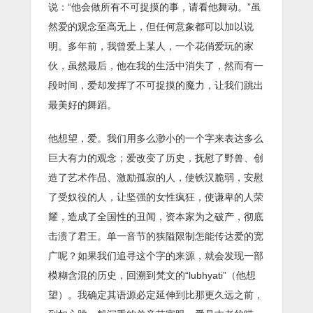
说：“他会做所有不可捉摸的事，请看他舞动。”虽
然爱的观念至高无上，但任何意象都可以加以说
明。多年前，我曾爱上某人，一个花俏爱玩的家
伙，虽然最后，他在我的生活中消失了，然而有一
段时间，爱却发挥了不可捉摸的魔力，让我们跳出
最美好的舞蹈。
他想望，爱。我们用多么渺小的一个字来表达多么
巨大有力的观念；爱改变了历史，抚慰了野兽、创
造了艺术作品、激励孤寂的人，使铁汉脆弱，安慰
了受奴役的人，让坚强的女性疯狂，使谦卑的人荣
耀，造成了全国性的丑闻，资本家为之破产，彻底
击溃了君王。单一音节的狭隘限制怎能传达爱的宽
广呢？如果我们追寻这个字的来源，就会发现一部
模糊含混的历史，回溯到梵文的“lubhyati”（他想
望）。我确定其语源必定延伸到比那更久远之前，