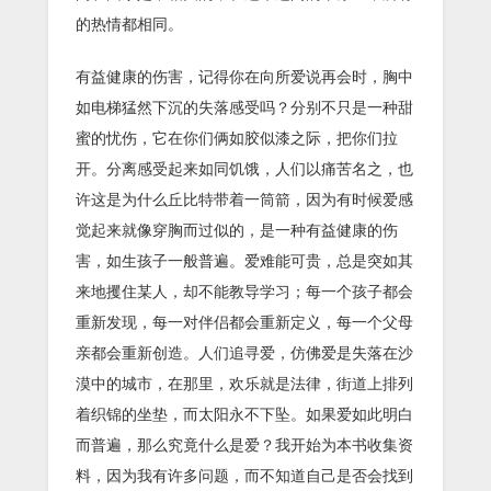
的热情都相同。
有益健康的伤害，记得你在向所爱说再会时，胸中
如电梯猛然下沉的失落感受吗？分别不只是一种甜
蜜的忧伤，它在你们俩如胶似漆之际，把你们拉
开。分离感受起来如同饥饿，人们以痛苦名之，也
许这是为什么丘比特带着一筒箭，因为有时候爱感
觉起来就像穿胸而过似的，是一种有益健康的伤
害，如生孩子一般普遍。爱难能可贵，总是突如其
来地攫住某人，却不能教导学习；每一个孩子都会
重新发现，每一对伴侣都会重新定义，每一个父母
亲都会重新创造。人们追寻爱，仿佛爱是失落在沙
漠中的城市，在那里，欢乐就是法律，街道上排列
着织锦的坐垫，而太阳永不下坠。如果爱如此明白
而普遍，那么究竟什么是爱？我开始为本书收集资
料，因为我有许多问题，而不知道自己是否会找到