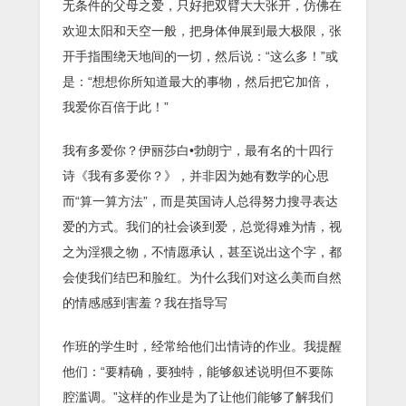
无条件的父母之爱，只好把双臂大大张开，仿佛在
欢迎太阳和天空一般，把身体伸展到最大极限，张
开手指围绕天地间的一切，然后说：“这么多！”或
是：“想想你所知道最大的事物，然后把它加倍，
我爱你百倍于此！”
我有多爱你？伊丽莎白•勃朗宁，最有名的十四行
诗《我有多爱你？》，并非因为她有数学的心思
而“算一算方法”，而是英国诗人总得努力搜寻表达
爱的方式。我们的社会谈到爱，总觉得难为情，视
之为淫猥之物，不情愿承认，甚至说出这个字，都
会使我们结巴和脸红。为什么我们对这么美而自然
的情感感到害羞？我在指导写
作班的学生时，经常给他们出情诗的作业。我提醒
他们：“要精确，要独特，能够叙述说明但不要陈
腔滥调。”这样的作业是为了让他们能够了解我们