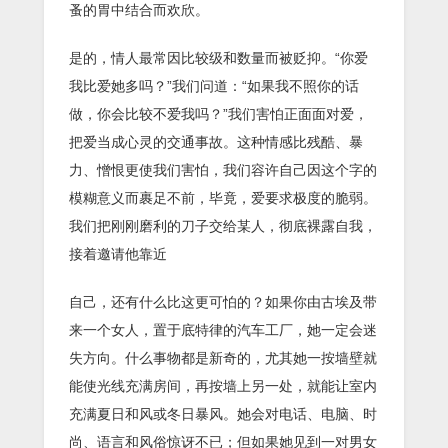
蚤的胃中结合而欢欣。
是的，情人最常因比较级和数量而被贬抑。“你爱
我比爱她多吗？”我们问道：“如果我不照你的话
做，你会比较不爱我吗？”我们害怕正面面对爱，
把爱当成心灵的交通事故。这种情感比残酷、暴
力、憎恨更使我们害怕，我们容许自己因这个字的
模糊意义而裹足不前，毕竟，爱要求极度的脆弱。
我们把刚刚磨利的刀子交给某人，彻底裸露自我，
接着邀请他靠近
自己，还有什么比这更可怕的？如果你由古埃及带
来一个女人，置于底特律的汽车工厂，她一定会迷
失方向。什么事物都是新奇的，尤其她一按墙壁就
能使光线充满房间，再按墙上另一处，就能让室内
充满夏日和风或冬日暴风。她会对电话、电脑、时
尚、语言和风俗惊讶不已；但如果她见到一对男女