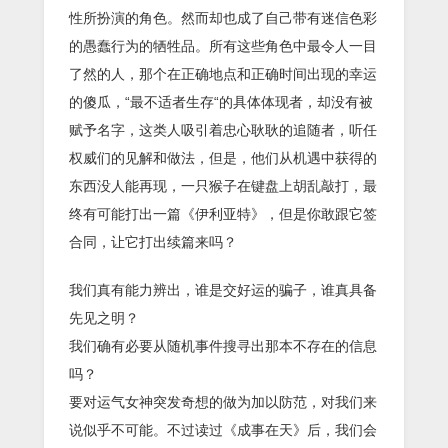
性所扮演的角色。然而却也成了自己带有迷信色彩
的愚蠢行为的牺牲品。所有这些角色中最令人一目
了然的人，那个在正确地点和正确时间出现的幸运
的傻瓜，“最不适者生存“的具体体现者，却没有被
赋予名字，这类人吸引着忠心耿耿的追随者，听任
权威们的见解和做法，但是，他们从机遇中获得的
东西没人能再现，一只猴子在键盘上胡乱敲打，最
终有可能打出一篇《伊利亚特》，但是你敢跟它签
合同，让它打出续篇来吗？
我们真有能力辨出，谁是交好运的骗子，谁真具备
先见之明？
我们确有必要从随机事件搜寻出那本不存在的信息
吗？
要对运气女神突发奇想的做为加以防范，对我们来
说似乎不可能。不过读过《成事在天》后，我们会