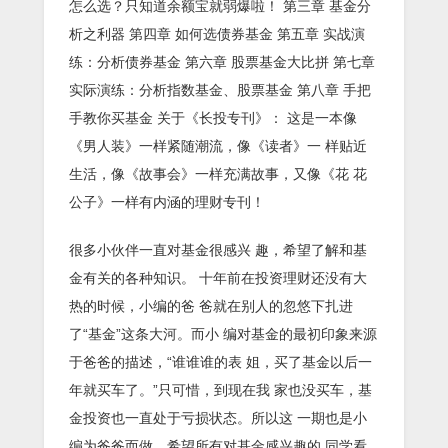
怎么选？只知道余额宝就弱爆啦！ 第三章 基金分
析之利器 第四章 如何选债券基金 第五章 实战演
练：分析债券基金 第六章 股票基金大比拼 第七章
实际演练：分析指数基金、股票基金 第八章 手把
手教你买基金 关于《长投专刊》： 这是一本像
《男人装》一样紧随潮流，像《读者》一 样贴近
生活，像《故事会》一样充满故事，又像《花 花
公子》一样有内涵的理财专刊！
很多小伙伴一直对基金很感兴 趣，希望了解和基
金有关的各种知识。 十年前在投资理财还没有大
热的时候，小编的爸 爸就在别人的忽悠下扎进
了“基金”这条大河。而小 编对基金的最初印象来源
于爸爸的描述，“谁谁谁的表 姐，买了基金以后一
年就买车了。”只可惜，到现在我 家也没买车，基
金投资也一直处于亏损状态。所以这 一期也是小
编为爸爸而做，希望所有对基金感兴趣的 同学看