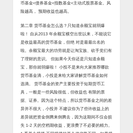
币基金<债券基金<指数基金<主动式股票基金。风
险越高， 预期收益也越高。
第二章 货币基金怎么选？只知道余额宝就弱爆
啦！ 自从2013 年余额宝横空出世以来，不能说它
是收益最高的货币基金，但绝 对是最最出名的
啦。余额宝最大的功劳就是让淘宝族、砍手党们有
了理财的意识。 但如果今天你还是只知道余额
宝，那你就弱爆啦！ 小投不是来向大家推荐哪款
货币基金滴，小投是来给大家讲解货币基金如何
选滴。 货币基金的资产主要投资于短期货币工
具，一般是一些风险很低，但收益也 有限的票
据、证券。因为这个特点，所以货币基金之间的差
异并不很大，小投并 不建议你为了些许收益上的
差异就把资金倒腾来倒腾去，因为这期间不仅会损
失 1-2 天的空档期收益，更浪费了不必要的精力。